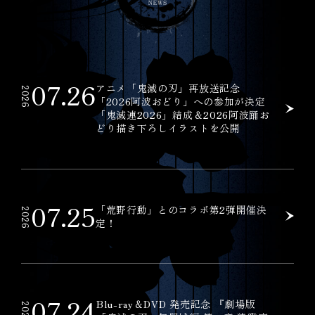
07.26
アニメ「鬼滅の刃」再放送記念
2026
「2026阿波おどり」への参加が決定
「鬼滅連2026」結成＆2026阿波踊お
どり描き下ろしイラストを公開
07.25
「荒野行動」とのコラボ第2弾開催決
2026
定！
07.24
Blu-ray＆DVD 発売記念 『劇場版
2026