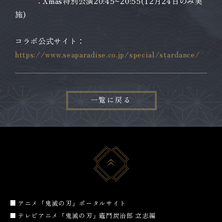
：Xmas特別公演20:45~20:55(12月24日のみ実
施)
コラボ公式サイト：
https://www.seaparadise.co.jp/special/stardance/
一覧に戻る
アニメ「鬼滅の刃」ポータルサイト
テレビアニメ「鬼滅の刃」竈門炭治郎 立志編