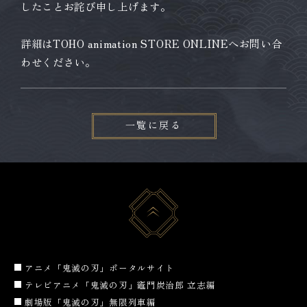
したことお詫び申し上げます。
詳細はTOHO animation STORE ONLINEへお問い合
わせください。
一覧に戻る
アニメ「鬼滅の刃」ポータルサイト
テレビアニメ「鬼滅の刃」竈門炭治郎 立志編
劇場版「鬼滅の刃」無限列車編