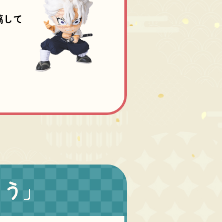
稿して
とう」