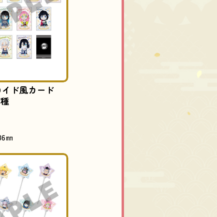
ロイド風カード
5種
86㎜