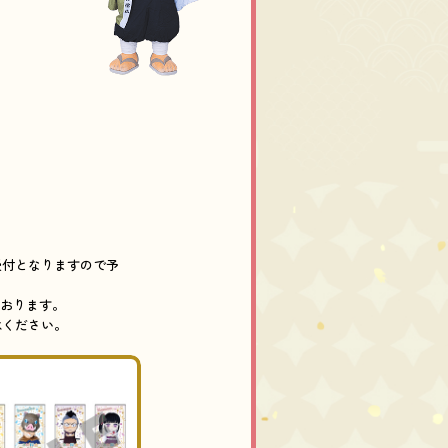
！
受付となりますので予
ております。
承ください。