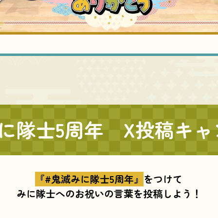
みに隊士5周年
X投稿キャ
『#鬼滅みに隊士5周年』
をつけて
みに隊士へのお祝いの言葉を
投稿しよう！