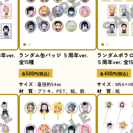
ランダム缶バッジ ５周年ver.
ランダムポラ
ver.
全15種
５周年ver. 全1
500
400
各
円(税込)
各
円(税込)
サイズ
:
直径約54㎜
サイズ
:
W54×H
材質
:
ブリキ、PET、紙、鉄
材質
:
紙