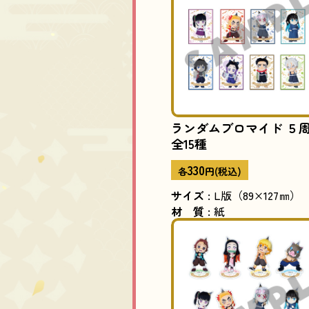
ランダムブロマイド ５周年
全15種
330
各
円(税込)
サイズ
:
L版（89×127㎜）
材質
:
紙