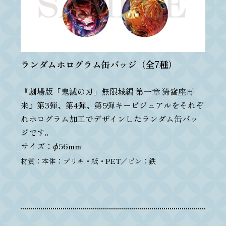
ランダムホログラム缶バッジ（全7種）
『劇場版「鬼滅の刃」無限城編 第一章 猗窩座再
来』第3弾、第4弾、第5弾キービジュアルをそれぞ
れホログラム加工でデザインしたランダム缶バッ
ジです。
サイズ：φ56mm
材質：本体：ブリキ・紙・PET／ピン：鉄