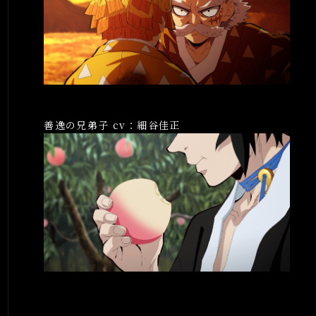
Blu-ray＆DVD
映像
グッズ
ラジオ
善逸の兄弟子 cv：細谷佳正
スペシャル