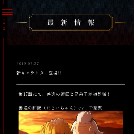
MENU
トップ
最新情報
2019.07.27
放送・配信情報
新キャラクター登場!!
イントロダクション
あらすじ
第17話にて、善逸の師匠と兄弟子が初登場！
人物紹介
善逸の師匠（おじいちゃん）cv：千葉繫
スタッフ/キャスト
音楽情報