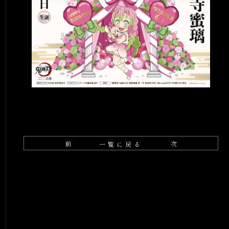
Blu-ray＆DVD
映像
グッズ
ラジオ
スペシャル
前
次
一覧に戻る