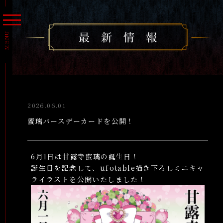
MENU
トップ
最新情報
2026.06.01
放送・配信情報
蜜璃バースデーカードを公開！
イントロダクション
あらすじ
6月1日は甘露寺蜜璃の誕生日！
誕生日を記念して、ufotable描き下ろしミニキャ
人物紹介
ライラストを公開いたしました！
スタッフ/キャスト
音楽情報