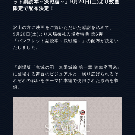
ット副読本～決戦編～」9月20日(土)より数量
限定で配布決定！
沢山の方に映画をご覧いただいた感謝を込めて、
9月20日(土)より来場御礼入場者特典 第6弾
「パンフレット副読本～決戦編～」の配布が決定い
たしました。
『劇場版「鬼滅の刃」無限城編 第一章 猗窩座再来』
に登場する舞台のビジュアルと、繰り広げられるそ
れぞれの戦いをテーマに本編で使用された原画を収
録。