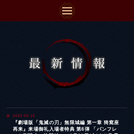
2025.09.16
『劇場版「鬼滅の刃」無限城編 第一章 猗窩座
再来』来場御礼入場者特典 第6弾 「パンフレ