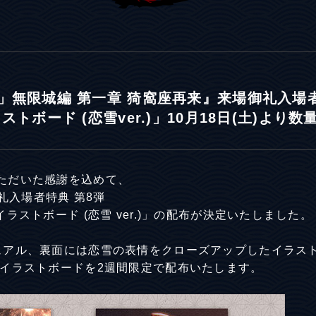
」無限城編 第一章 猗窩座再来』来場御礼入場者
トボード (恋雪ver.)」10月18日(土)より
ただいた感謝を込めて、
御礼入場者特典 第8弾
ラストボード (恋雪 ver.)」の配布が決定いたしました。
ュアル、裏面には恋雪の表情をクローズアップしたイラス
ズイラストボードを2週間限定で配布いたします。