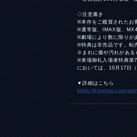
◇注意書き
※本作をご鑑賞されたお
※通常版、IMAX版、MX
※劇場により数に限りが
※特典は非売品です。転
※まれに傷や汚れがある
※来場御礼入場者特典第7
においては、10月17
▼詳細はこちら
https://kimetsu.com/an