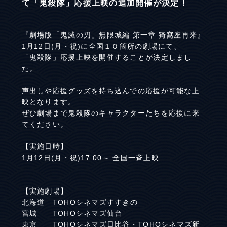
て「鬼殺隊」応援上映の追加開催が決定！
『劇場版「鬼滅の刃」無限城編 第一章 猗窩座再来』
1月12日(月・祝)に全国１０箇所の劇場にて、
「鬼殺隊」応援上映を開催することが決定しまし
た。
声出しや応援グッズを持ち込んでの応援が可能な上
映となります。
ぜひ劇場まで鬼殺隊のキャラクターたちを応援に来
てください。
【実施日時】
1月12日(月・祝)17:00～ 全国一斉上映
【実施劇場】
北海道 TOHOシネマズすすきの
宮城 TOHOシネマズ仙台
東京 TOHOシネマズ日比谷・TOHOシネマズ新