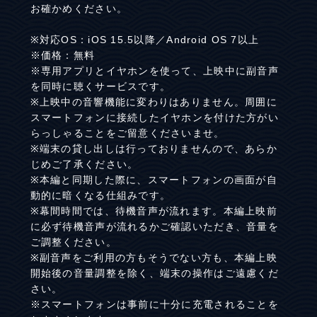
お確かめください。
※対応OS：iOS 15.5以降／Android OS 7以上
※価格：無料
※専用アプリとイヤホンを使って、上映中に副音声
を同時に聴くサービスです。
※上映中の音響機能に変わりはありません。周囲に
スマートフォンに接続したイヤホンを付けた方がい
らっしゃることをご留意くださいませ。
※端末の貸し出しは行っておりませんので、あらか
じめご了承ください。
※本編と同期した際に、スマートフォンの画面が自
動的に暗くなる仕組みです。
※幕間時間では、待機音声が流れます。本編上映前
に必ず待機音声が流れるかご確認いただき、音量を
ご調整ください。
※副音声をご利用の方もそうでない方も、本編上映
開始後の音量調整を除く、端末の操作はご遠慮くだ
さい。
※スマートフォンは事前に十分に充電されることを