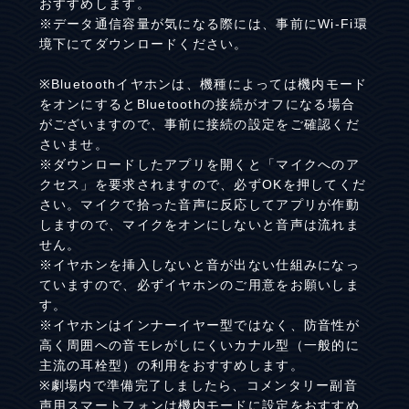
おすすめします。
※データ通信容量が気になる際には、事前にWi-Fi環
境下にてダウンロードください。
※Bluetoothイヤホンは、機種によっては機内モード
をオンにするとBluetoothの接続がオフになる場合
がございますので、事前に接続の設定をご確認くだ
さいませ。
※ダウンロードしたアプリを開くと「マイクへのア
クセス」を要求されますので、必ずOKを押してくだ
さい。マイクで拾った音声に反応してアプリが作動
しますので、マイクをオンにしないと音声は流れま
せん。
※イヤホンを挿入しないと音が出ない仕組みになっ
ていますので、必ずイヤホンのご用意をお願いしま
す。
※イヤホンはインナーイヤー型ではなく、防音性が
高く周囲への音モレがしにくいカナル型（一般的に
主流の耳栓型）の利用をおすすめします。
※劇場内で準備完了しましたら、コメンタリー副音
声用スマートフォンは機内モードに設定をおすすめ