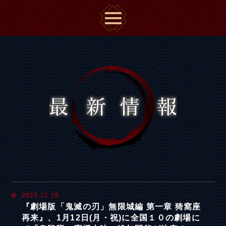
2025.12.28
『劇場版「鬼滅の刃」無限城編 第一章 猗窩座
再来』、1月12日(月・祝)に全国１０の劇場に