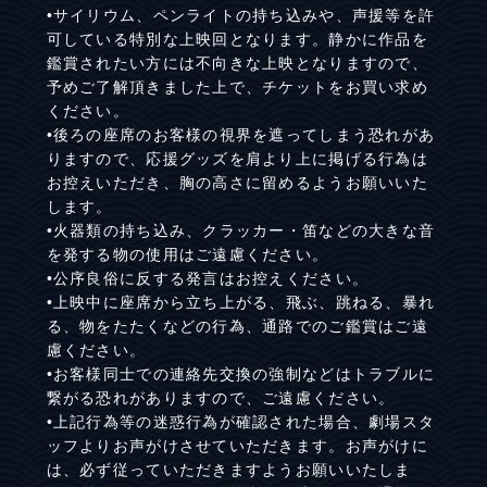
•サイリウム、ペンライトの持ち込みや、声援等を許
可している特別な上映回となります。静かに作品を
鑑賞されたい方には不向きな上映となりますので、
予めご了解頂きました上で、チケットをお買い求め
ください。
•後ろの座席のお客様の視界を遮ってしまう恐れがあ
りますので、応援グッズを肩より上に掲げる行為は
お控えいただき、胸の高さに留めるようお願いいた
します。
•火器類の持ち込み、クラッカー・笛などの大きな音
を発する物の使用はご遠慮ください。
•公序良俗に反する発言はお控えください。
•上映中に座席から立ち上がる、飛ぶ、跳ねる、暴れ
る、物をたたくなどの行為、通路でのご鑑賞はご遠
慮ください。
•お客様同士での連絡先交換の強制などはトラブルに
繋がる恐れがありますので、ご遠慮ください。
•上記行為等の迷惑行為が確認された場合、劇場スタ
ッフよりお声がけさせていただきます。お声がけに
は、必ず従っていただきますようお願いいたしま