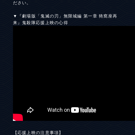
ださい。
▼『劇場版「鬼滅の刃」無限城編 第一章 猗窩座再
来』鬼殺隊応援上映の心得
【応援上映の注意事項】