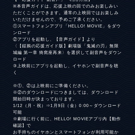
※本音声ガイドは、応援上映の回でのみお楽しみい
ただくことができます。通常の上映回ではお楽しみ
いただけませんので、予めご了承ください。
①スマートフォンアプリ「HELLO! MOVIE」をダウ
ンロード
②アプリを起動し、【音声ガイド】より
〈【鎹鴉の応援ガイド版】劇場版「鬼滅の刃」無限
城編 第一章 猗窩座再来〉を選択して副音声をダウン
ロード
③上映前にアプリを起動し、イヤホンで副音声を聴
く
※①、②は上映前にご準備ください。
※②のダウンロードにつきましては、ダウンロード
開始日時が決まっております。
1/12（月・祝）⇒1月9日（金）0:00～ダウンロード
可能
※劇場に行く前に、HELLO! MOVIEアプリ内【動作
確認】で
お手持ちのイヤホンとスマートフォンが利用可能か