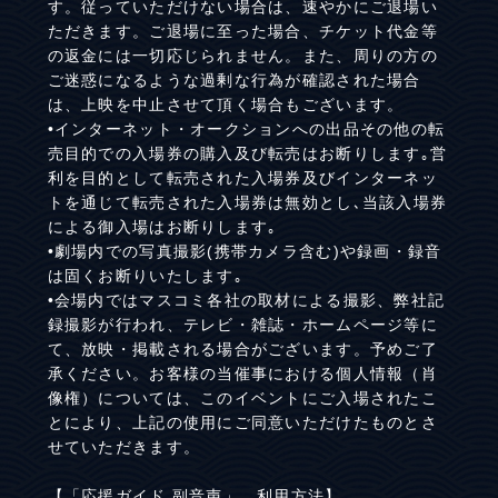
す。従っていただけない場合は、速やかにご退場い
ただきます。ご退場に至った場合、チケット代金等
の返金には一切応じられません。また、周りの方の
ご迷惑になるような過剰な行為が確認された場合
は、上映を中止させて頂く場合もございます。
•インターネット・オークションへの出品その他の転
売目的での入場券の購入及び転売はお断りします｡営
利を目的として転売された入場券及びインターネッ
トを通じて転売された入場券は無効とし､当該入場券
による御入場はお断りします｡
•劇場内での写真撮影(携帯カメラ含む)や録画・録音
は固くお断りいたします｡
•会場内ではマスコミ各社の取材による撮影、弊社記
録撮影が行われ、テレビ・雑誌・ホームページ等に
て、放映・掲載される場合がございます。予めご了
承ください。お客様の当催事における個人情報（肖
像権）については、このイベントにご入場されたこ
とにより、上記の使用にご同意いただけたものとさ
せていただきます。
【「応援ガイド 副音声」 利用方法】