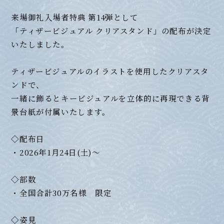
来場御礼入場者特典 第14弾として
「ティザービジュアル クリアスタンド」の配布が決定
いたしました。
ティザービジュアルのイラストを使用したクリアスタ
ンドで、
一緒に飾るとキービジュアルを立体的に再現できる背
景台紙が付属いたします。
◇配布日
・2026年1月24日(土)～
◇部数
・全国合計30万名様 限定
◇姿見