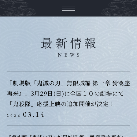
『劇場版「鬼滅の刃」無限城編 第一章 猗窩座
再来』、3月29日(日)に全国１０の劇場にて
「鬼殺隊」応援上映の追加開催が決定！
03.14
2026
『劇場版「鬼滅の刃」無限城編 第一章 猗窩座再来』