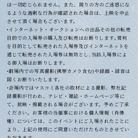
は一切応じられません。また、周りの方のご迷惑にな
るような過剰な行為が確認された場合は、上映を中止
させて頂く場合もございます。
•インターネット・オークションへの出品その他の転売
目的での入場券の購入及び転売はお断りします｡営利
を目的として転売された入場券及びインターネットを
通じて転売された入場券は無効とし､当該入場券によ
る御入場はお断りします｡
•劇場内での写真撮影(携帯カメラ含む)や録画・録音は
固くお断りいたします｡
•会場内ではマスコミ各社の取材による撮影、弊社記
録撮影が行われ、テレビ・雑誌・ホームページ等に
て、放映・掲載される場合がございます。予めご了承
ください。お客様の当催事における個人情報（肖像
権）については、このイベントにご入場されたことに
より、上記の使用にご同意いただけたものとさせてい
ただきます。