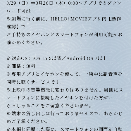
3/29（日）⇒3月26日（木）0:00～アプリでのダウン
ロード可能
※劇場に行く前に、HELLO! MOVIEアプリ内【動作
確認】で
お手持ちのイヤホンとスマートフォンが利用可能かお
確かめください。
※対応OS：iOS 15.5以降／Android OS 7以上
※価格：無料
※専用アプリとイヤホンを使って、上映中に副音声を
同時に聴くサービスです。
※上映中の音響機能に変わりはありません。周囲にス
マートフォンに接続したイヤホンを付けた方がい
らっしゃることをご留意くださいませ。
※端末の貸し出しは行っておりませんので、あらかじ
めご了承ください。
※本編と同期した際に、スマートフォンの画面が自動