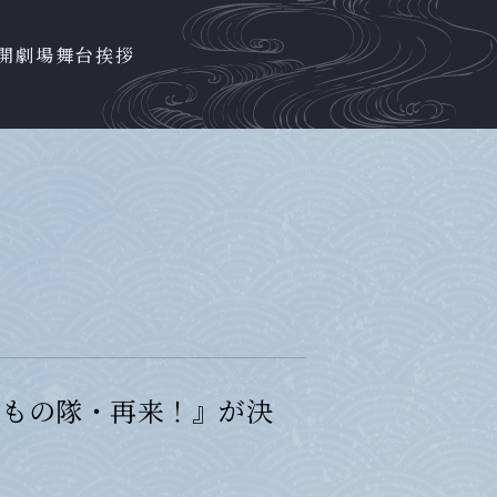
開劇場
舞台挨拶
買いもの隊・再来！』が決