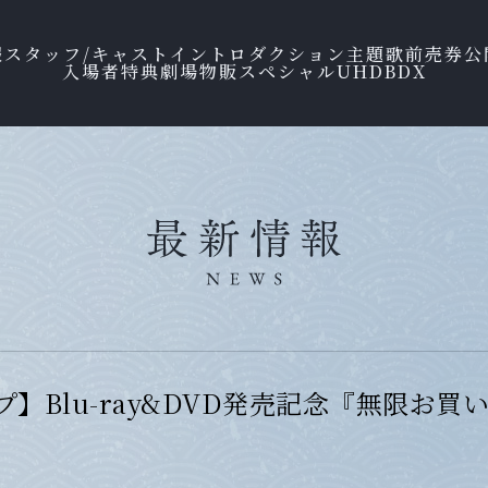
報
スタッフ/キャスト
イントロダクション
主題歌
前売券
公
入場者特典
劇場物販
スペシャル
UHDBD
X
】Blu-ray&DVD発売記念『無限お