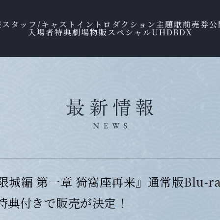
報
スタッフ/キャスト
イントロダクション
主題歌
前売券
公
入場者特典
劇場物販
スペシャル
UHDBD
X
城編 第一章 猗窩座再来』通常版Blu-ra
特典付きで販売が決定！