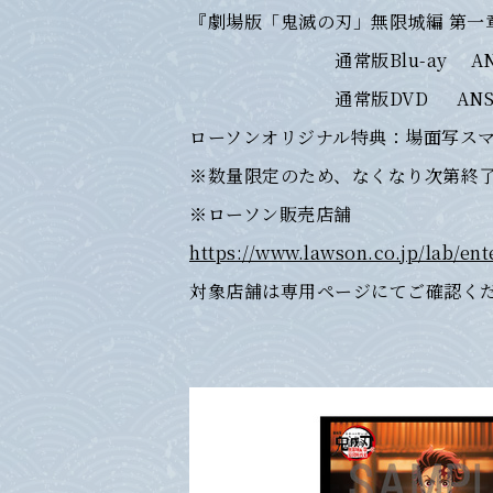
『劇場版「鬼滅の刃」無限城編 第一
通常版Blu-ay ANSX-1850
通常版DVD ANSB-18501 
ローソンオリジナル特典：場面写ス
※数量限定のため、なくなり次第終
※ローソン販売店舗
https://www.lawson.co.jp/lab/en
対象店舗は専用ページにてご確認く