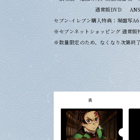
通常版DVD ANSB-18501 
セブン-イレブン購入特典：場面写A
※セブンネットショッピング 通常版
※数量限定のため、なくなり次第終