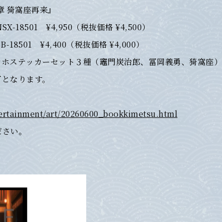
章 猗窩座再来』
1 ¥4,950（税抜価格 ¥4,500）
¥4,400（税抜価格 ¥4,000）
マホステッカーセット３種（竈門炭治郎、冨岡義勇、猗窩座）
了となります。
tertainment/art/20260600_bookkimetsu.html
ださい。