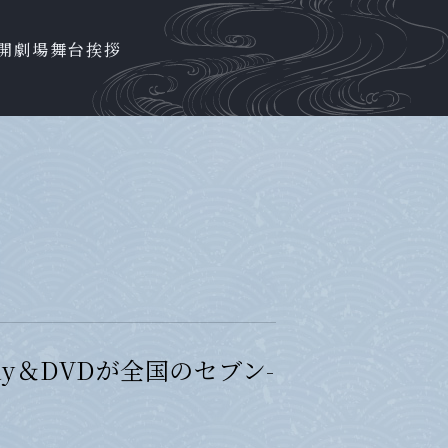
開劇場
舞台挨拶
y＆DVDが全国のセブン-