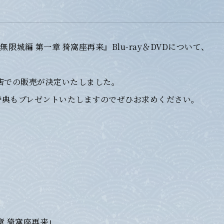
限城編 第一章 猗窩座再来』Blu-ray＆DVDについて、
店での販売が決定いたしました。
特典もプレゼントいたしますのでぜひお求めください。
章 猗窩座再来』