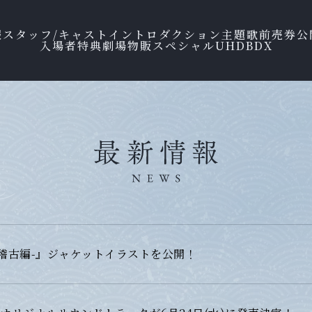
報
スタッフ/キャスト
イントロダクション
主題歌
前売券
公
入場者特典
劇場物販
スペシャル
UHDBD
X
-柱稽古編-』ジャケットイラストを公開！