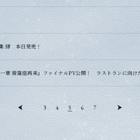
集 肆 本日発売！
第一章 猗窩座再来』ファイナルPV公開！ ラストランに向
3
4
5
6
7