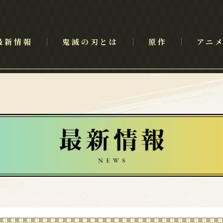
最新情報
鬼滅の刃とは
原作
アニ