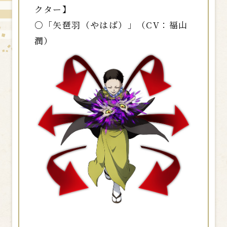
クター】
○「矢琶羽（やはば）」（CV：福山
潤）