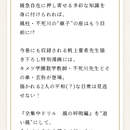
緩急自在に押し寄せる多彩な知識を
身に付けられれば、
風柱・不死川の“継子”の座はもう目
前に!?
今巻にも収録される帆上夏希先生描
き下ろし特別漫画には、
キメツ学園数学教師・不死川先生とそ
の弟・玄弥が登場。
描かれる2人の平和(？)な日常は見逃
せない！
『全集中ドリル 風の呼吸編』を“追
い風”にして、