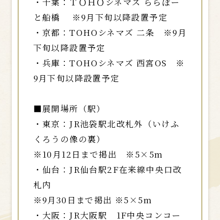
・千葉：ＴＯＨＯシネマズ ららぽー
と船橋 ※9月下旬以降設置予定
・京都：TOHOシネマズ 二条 ※9月
下旬以降設置予定
・兵庫：TOHOシネマズ 西宮OS ※
9月下旬以降設置予定
■展開場所（駅）
・東京：JR池袋駅北改札外（いけふ
くろうの像の裏）
※10月12日まで掲出 ※5×5m
・仙台：JR仙台駅2F在来線中央口改
札内
※9月30日まで掲出 ※5×5m
・大阪：JR大阪駅 1F中央コンコー