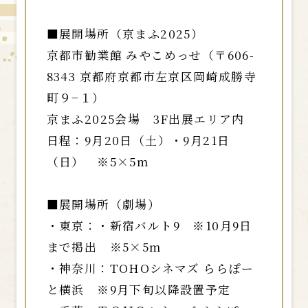
■展開場所（京まふ2025）
京都市勧業館 みやこめっせ（〒606-
8343 京都府京都市左京区岡崎成勝寺
町９−１）
京まふ2025会場 3F出展エリア内
日程：9月20日（土）・9月21日
（日） ※5×5m
■展開場所（劇場）
・東京：・新宿バルト9 ※10月9日
まで掲出 ※5×5m
・神奈川：TOHOシネマズ ららぽー
と横浜 ※9月下旬以降設置予定