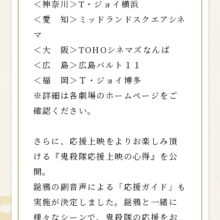
＜神奈川＞T・ジョイ横浜
＜愛 知＞ミッドランドスクエアシネ
マ
＜大 阪＞TOHOシネマズなんば
＜広 島＞広島バルト１１
＜福 岡＞Ｔ・ジョイ博多
※詳細は各劇場のホームページをご
確認ください。
さらに、応援上映をよりお楽しみ頂
ける『鬼殺隊応援上映の心得』を公
開。
鎹鴉の副音声による「応援ガイド」も
実施が決定しました。鎹鴉と一緒に
様々なシーンで、鬼殺隊の応援をお