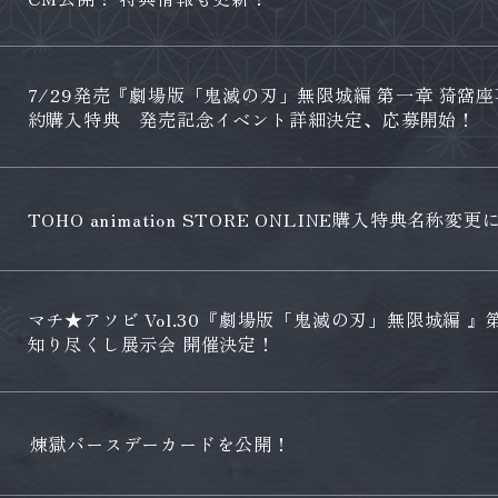
7/29発売『劇場版「鬼滅の刃」無限城編 第一章 猗窩
約購入特典 発売記念イベント詳細決定、応募開始！
TOHO animation STORE ONLINE購入特典名称
マチ★アソビ Vol.30『劇場版「鬼滅の刃」無限城編 』第一
知り尽くし展示会 開催決定！
煉󠄁獄バースデーカードを公開！