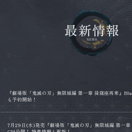
『劇場版「鬼滅の刃」無限城編 第一章 猗窩座再来』Blu-
も予約開始！
7月29日(水)発売『劇場版「鬼滅の刃」無限城編 第一章 猗窩
CM公開！ 特典情報も更新！