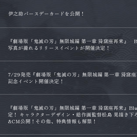
伊之助バースデーカードを公開！
『劇場版「鬼滅の刃」無限城編 第一章 猗窩座再来』 Blu
写真が撮れるリリースイベントが開催決定！
7/29発売『劇場版「鬼滅の刃」無限城編 第一章 猗窩
記念イベント開催決定！
『劇場版「鬼滅の刃」無限城編 第一章 猗窩座再来』Blu-r
定！ キャラクターデザイン・総作画監督松島 晃描き下
&CM公開！その他、特典情報も解禁！