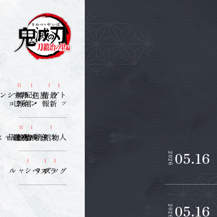
ン
じ
報
あ
ら
す
イ
ン
ト
ロ
ダ
ク
シ
ョ
放送
・
配
信
情
報
最
新
情
プ
ト
ッ
映像商品
映像
音楽情報
人物紹介
05.16
2026
スペシャル
ラヂヲ
グッズ
05.16
2026