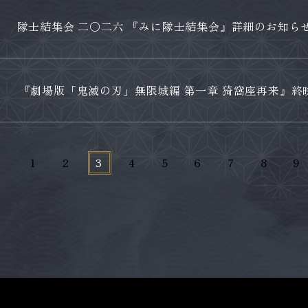
隊士結集会 二〇二六 『みに隊士結集会』詳細のお知ら
『劇場版「鬼滅の刃」無限城編 第一章 猗窩座再来』終
1
2
3
4
5
6
7
8
9