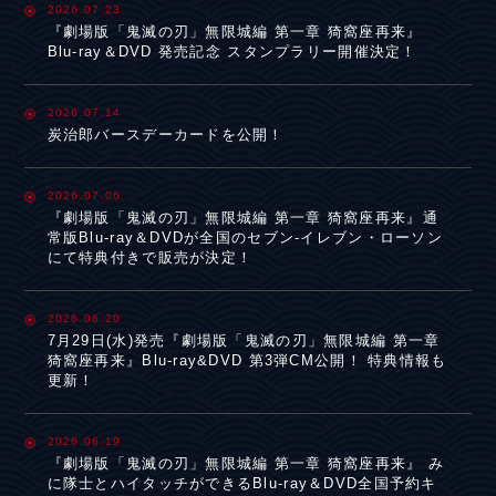
2026.07.23
『劇場版「鬼滅の刃」無限城編 第一章 猗窩座再来』
Blu-ray＆DVD 発売記念 スタンプラリー開催決定！
2026.07.14
炭治郎バースデーカードを公開！
2026.07.06
『劇場版「鬼滅の刃」無限城編 第一章 猗窩座再来』通
常版Blu-ray＆DVDが全国のセブン-イレブン・ローソン
にて特典付きで販売が決定！
2026.06.20
7月29日(水)発売『劇場版「鬼滅の刃」無限城編 第一章
猗窩座再来』Blu-ray&DVD 第3弾CM公開！ 特典情報も
更新！
2026.06.19
『劇場版「鬼滅の刃」無限城編 第一章 猗窩座再来』 み
に隊士とハイタッチができるBlu-ray＆DVD全国予約キ