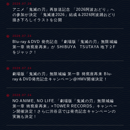
2026.07.26
アニメ「鬼滅の刃」再放送記念 「2026阿波おどり」へ
の参加が決定 「鬼滅連2026」結成＆2026阿波踊おどり
描き下ろしイラストを公開
2026.07.24
Blu-ray＆DVD 発売記念 『劇場版「鬼滅の刃」無限城編
第一章 猗窩座再来』が SHIBUYA TSUTAYA 地下２F
をジャック！
2026.07.24
劇場版「鬼滅の刃」無限城編 第一章 猗窩座再来 Blu-
ray＆DVD発売記念キャンペーン@HMV開催決定！
2026.07.24
NO ANIME, NO LIFE.「劇場版「鬼滅の刃」無限城編
第一章 猗窩座再来」×TOWER RECORDS」キャンペー
ン開催決定！さらに渋谷店では発売記念キャンペーンの
実施も決定！