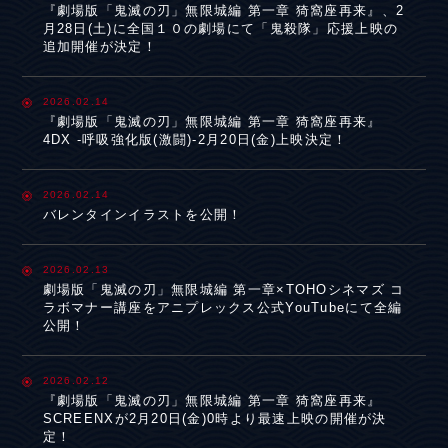
『劇場版「鬼滅の刃」無限城編 第一章 猗窩座再来』、2
月28日(土)に全国１０の劇場にて「鬼殺隊」応援上映の
追加開催が決定！
2026.02.14
『劇場版「鬼滅の刃」無限城編 第一章 猗窩座再来』
4DX -呼吸強化版(激闘)-2月20日(金)上映決定！
2026.02.14
バレンタインイラストを公開！
2026.02.13
劇場版「鬼滅の刃」無限城編 第一章×TOHOシネマズ コ
ラボマナー講座をアニプレックス公式YouTubeにて全編
公開！
2026.02.12
『劇場版「鬼滅の刃」無限城編 第一章 猗窩座再来』
SCREENXが2月20日(金)0時より最速上映の開催が決
定！