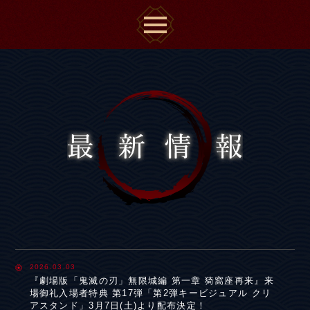
2026.03.03
『劇場版「鬼滅の刃」無限城編 第一章 猗窩座再来』来
場御礼入場者特典 第17弾「第2弾キービジュアル クリ
アスタンド」3月7日(土)より配布決定！