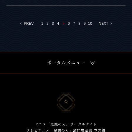
PREV
NEXT
1
2
3
4
5
6
7
8
9
10
ポータルメニュー
アニメ「鬼滅の刃」ポータルサイト
テレビアニメ「鬼滅の刃」竈門炭治郎 立志編