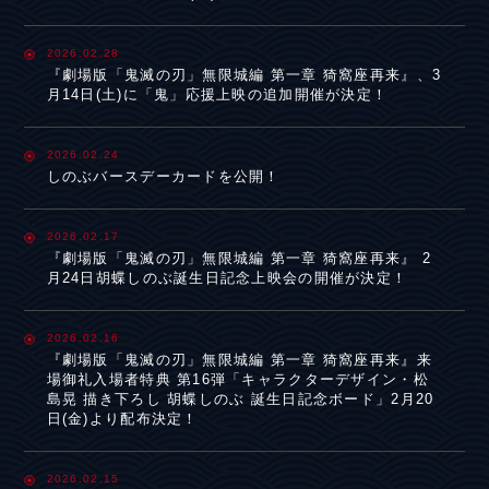
2026.02.28
『劇場版「鬼滅の刃」無限城編 第一章 猗窩座再来』、3
月14日(土)に「鬼」応援上映の追加開催が決定！
2026.02.24
しのぶバースデーカードを公開！
2026.02.17
『劇場版「鬼滅の刃」無限城編 第一章 猗窩座再来』 2
月24日胡蝶しのぶ誕生日記念上映会の開催が決定！
2026.02.16
『劇場版「鬼滅の刃」無限城編 第一章 猗窩座再来』来
場御礼入場者特典 第16弾「キャラクターデザイン・松
島晃 描き下ろし 胡蝶しのぶ 誕生日記念ボード」2月20
日(金)より配布決定！
2026.02.15