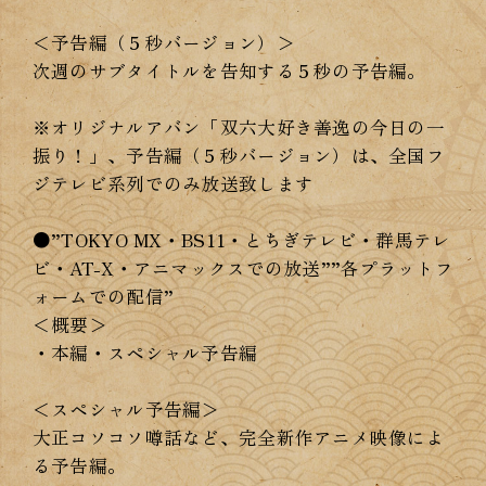
＜予告編（５秒バージョン）＞
次週のサブタイトルを告知する５秒の予告編。
※オリジナルアバン「双六大好き善逸の今日の一
振り！」、予告編（５秒バージョン）は、全国フ
ジテレビ系列でのみ放送致します
●”TOKYO MX・BS11・とちぎテレビ・群馬テレ
ビ・AT-X・アニマックスでの放送””各プラットフ
ォームでの配信”
＜概要＞
・本編・スペシャル予告編
＜スペシャル予告編＞
大正コソコソ噂話など、完全新作アニメ映像によ
る予告編。