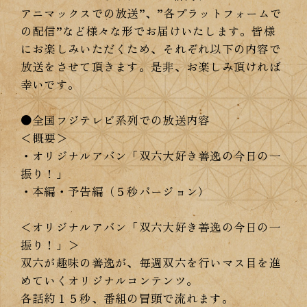
アニマックスでの放送”、”各プラットフォームで
の配信”など様々な形でお届けいたします。皆様
にお楽しみいただくため、それぞれ以下の内容で
放送をさせて頂きます。是非、お楽しみ頂ければ
幸いです。
●全国フジテレビ系列での放送内容
＜概要＞
・オリジナルアバン「双六大好き善逸の今日の一
振り！」
・本編・予告編（５秒バージョン）
＜オリジナルアバン「双六大好き善逸の今日の一
振り！」＞
双六が趣味の善逸が、毎週双六を行いマス目を進
めていくオリジナルコンテンツ。
各話約１５秒、番組の冒頭で流れます。