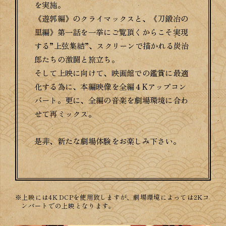
を実施。
《遊郭編》のクライマックスと、《刀鍛冶の
里編》第一話を一挙にご覧頂くからこそ実現
する”上弦集結”、スクリーンで描かれる炭治
郎たちの激闘と旅立ち。
そして上映に向けて、映画館での鑑賞に最適
化する為に、本編映像を全編４Kアップコン
バート。更に、全編の音楽を劇場環境に合わ
せて再ミックス。
是非、新たな劇場体験をお楽しみ下さい。
※上映には4K DCPを使用致しますが、劇場環境によっては2Kコ
ンバートでの上映となります。