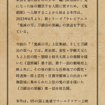
になった妹の禰󠄀豆子を人間に戻すため、《鬼
殺隊》へ入隊することから始まる本作は、
2023年4月より、新シリーズ『テレビアニメ
「鬼滅の刃」刀鍛冶の里編』の放送を予定し
ている。
今回の『「鬼滅の刃」上弦集結、そして刀鍛
冶の里へ』では、炭治郎、音柱・宇髄天元た
ちと上弦の陸・堕姫と妓夫太郎との激闘を描
いた《遊郭編》第十話、第十一話の劇場初上
映と共に、その後の新たな任務地での霞柱・
時透無一郎と恋柱・甘露寺蜜璃との出会いや
無限城に集められた上弦の鬼の姿を描いた
《刀鍛冶の里編》第一話を初公開。
本作は、95の国と地域でワールドツアー上映