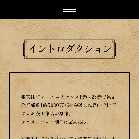
イントロダクション
集英社ジャンプ コミックス1巻～23巻で累計
発行部数1億5000万部を突破した吾峠呼世晴
による漫画作品が原作。
アニメーション制作はufotable。
家族を鬼に殺された少年・竈門炭治郎が、鬼