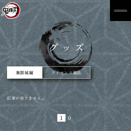
グッズ
無限城編
ライセンス商品
記事が在りません。
1
0