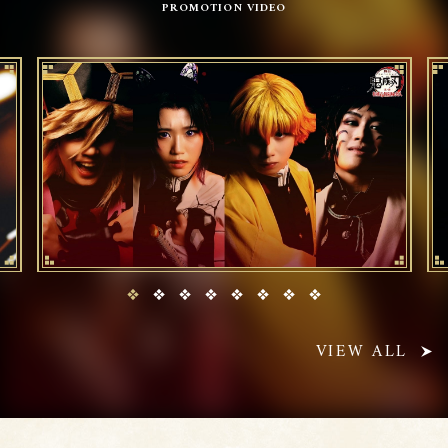
P
R
O
M
O
T
I
O
N
V
I
D
E
O
VIEW ALL