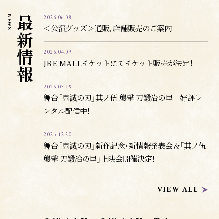
2026.06.08
N
最
E
W
＜公演グッズ＞通販、店舗販売のご案内
S
新
2026.04.09
情
JRE MALLチケットにてチケット販売が決定！
報
2026.03.25
舞台「鬼滅の刃」其ノ伍 襲撃 刀鍛冶の里 好評レ
ンタル配信中！
2025.12.20
舞台「鬼滅の刃」新作記念・新情報発表会＆「其ノ伍
襲撃 刀鍛冶の里」上映会開催決定！
VIEW ALL