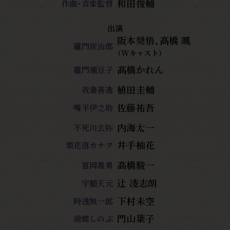
和田俊輔
作曲・音楽監督
出演
阪本奨悟、髙橋 颯
竈門炭治郎
（Wキャスト）
髙橋かれん
竈門
禰
豆子
植田圭輔
我妻善逸
佐藤祐吾
嘴平伊之助
内海太一
不死川玄弥
井手柚花
栗花落カナヲ
高橋駿一
冨岡義勇
辻󠄀 凌志朗
宇髄天元
下村未空
時透無一郎
門山葉子
胡蝶しのぶ