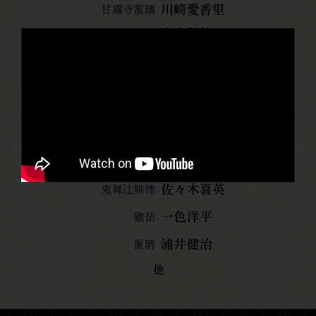
川崎愛香里
甘露寺蜜璃
宮本弘佑
伊黒小芭内
前田隆太朗
不死川実弥
チャンヘ
悲鳴嶼行冥
舞羽美海
珠世
佐藤永典
愈
史郎
廣瀬智紀
産屋敷耀哉
佐々木喜英
鬼舞
辻󠄀
無惨
一色洋平
獪岳
浦井健治
童磨
他