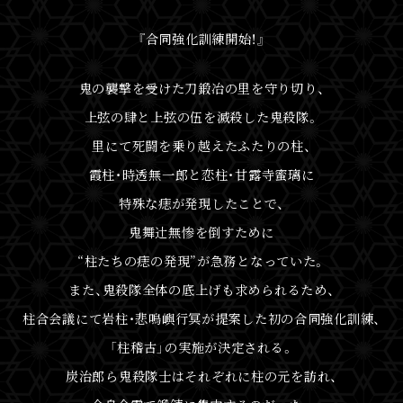
『合同強化訓練開始！』
鬼の襲撃を受けた刀鍛冶の里を守り切り、
上弦の肆と上弦の伍を滅殺した鬼殺隊。
里にて死闘を乗り越えたふたりの柱、
霞柱・時透無一郎と恋柱・甘露寺蜜璃に
特殊な痣が発現したことで、
鬼舞
辻󠄀
無惨を倒すために
“柱たちの痣の発現”が急務となっていた。
また、鬼殺隊全体の底上げも求められるため、
柱合会議にて岩柱・悲鳴嶼行冥が提案した初の合同強化訓練、
「柱稽古」の実施が決定される。
炭治郎ら鬼殺隊士はそれぞれに柱の元を訪れ、