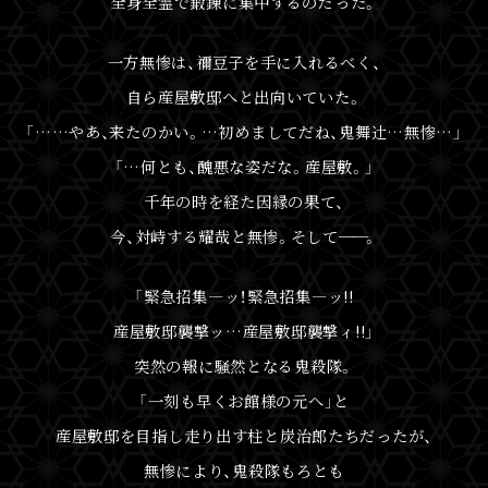
全身全霊で鍛錬に集中するのだった。
一方無惨は、
禰󠄀
豆子を手に入れるべく、
自ら産屋敷邸へと出向いていた。
「……やあ、来たのかい。…初めましてだね、鬼舞
辻󠄀
…無惨…」
「…何とも、醜悪な姿だな。産屋敷。」
千年の時を経た因縁の果て、
今、対峙する耀哉と無惨。そして
──
。
「緊急招集―ッ！緊急招集―ッ!!
産屋敷邸襲撃ッ…産屋敷邸襲撃ィ!!」
突然の報に騒然となる鬼殺隊。
「一刻も早くお館様の元へ」と
産屋敷邸を目指し走り出す柱と炭治郎たちだったが、
無惨により、鬼殺隊もろとも