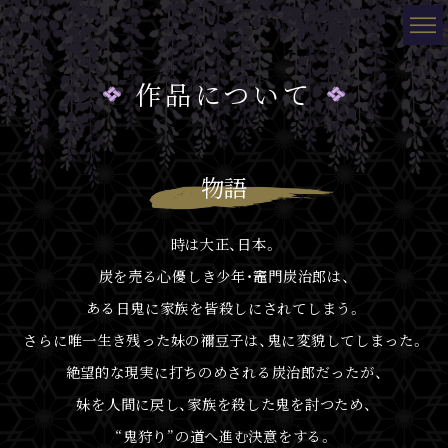
作品について
物語
時は大正、日本。
炭を売る心優しき少年・竈門炭治郎は、
ある日鬼に家族を皆殺しにされてしまう。
さらに唯一生き残った妹の
禰󠄀
豆子は、鬼に変貌してしまった。
絶望的な現実に打ちのめされる炭治郎だったが、
妹を人間に戻し、家族を殺した鬼を討つため、
“鬼狩り”の道へ進む決意をする。