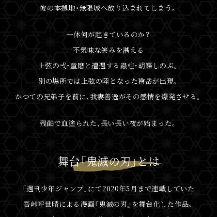
彼の本拠地・無限城へ放り込まれてしまう。
一体何が起きているのか？
不気味な笑みを湛える
上弦の弍・童磨と遭遇する蟲柱・胡蝶しのぶ。
別の場所では上弦の陸となった獪岳が出現。
かつての兄弟子を前に、我妻善逸がその感情を爆発させる。
残酷で血塗られた、長い長い夜が始まった。
舞台「鬼滅の刃」とは
「週刊少年ジャンプ」にて2020年5月まで連載していた
吾峠呼世晴による漫画『鬼滅の刃』を舞台化した作品。