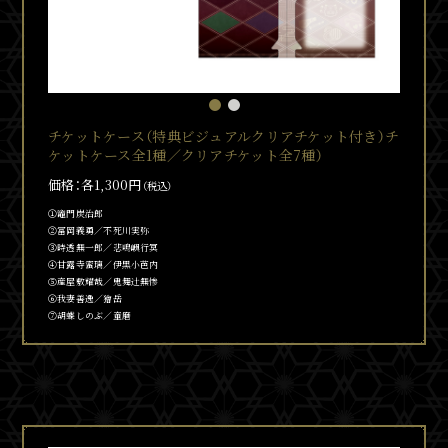
チケットケース（特典ビジュアルクリアチケット付き）チ
ケットケース全1種／クリアチケット全7種）
価格：各1,300円
（税込）
①竈門炭治郎
②冨岡義勇／不死川実弥
③時透無一郎／悲鳴嶼行冥
④甘露寺蜜璃／伊黒小芭内
⑤産屋敷耀哉／鬼舞
辻󠄀
無惨
⑥我妻善逸／獪岳
⑦胡蝶しのぶ／童磨