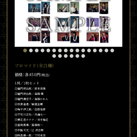
ブロマイド（全21種）
価格：各450円
（税込）
L判／2枚セット
①竈門炭治郎／阪本奨悟
②竈門炭治郎／髙橋 颯
③竈門
禰
豆子／髙橋かれん
④我妻善逸／植田圭輔
⑤嘴平伊之助／佐藤祐吾
⑥不死川玄弥／内海太一
⑦栗花落カナヲ／井手柚花
⑧冨岡義勇／高橋駿一
⑨宇髄天元／
辻󠄀
凌志朗
⑩時透無一郎／下村未空