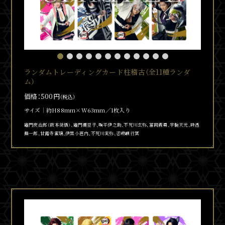
ランダムトレーディングカード柱稽古（全11種ランダ
ム）
価格：500円
（税込）
サイズ
約H88mm×W63mm／1枚入り
竈門炭治郎（阪本奨悟）、竈門
禰
豆子、嘴平伊之助、不死川玄弥、冨岡義勇、宇髄天元、時透
無一郎、甘露寺蜜璃、伊黒小芭内、不死川実弥、悲鳴嶼行冥