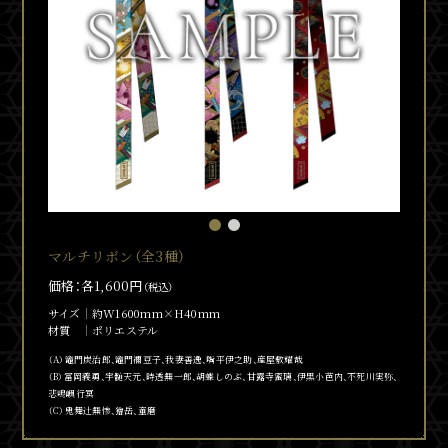
マルチリボン（全3種）
価格：各1,600円
（税込）
サイズ
約W1600mm×H40mm
材質
ポリエステル
（A）竈門炭治郎、竈門
禰
豆子、我妻善逸、嘴平伊之助、産屋敷耀哉
（B）冨岡義勇、宇髄天元、時透無一郎、胡蝶しのぶ、甘露寺蜜璃、伊黒小芭内、不死川実弥、
悲鳴嶼行冥
（C）鬼舞
辻󠄀
無惨、獪岳、童磨