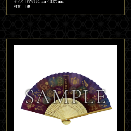
サイズ
約W360mm×H370mm
材質
綿