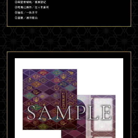
⑱産屋敷耀哉／廣瀬智紀
⑲鬼舞
辻󠄀
無惨／佐々木喜英
⑳獪岳／一色洋平
㉑童磨／浦井健治