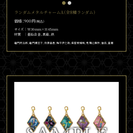
ランダムメタルチャームA（全8種ランダム）
価格：900円
（税込）
サイズ
W30mm×H45mm
材質
亜鉛合金、真鍮、鉄
竈門炭治郎、竈門
禰
豆子、我妻善逸、嘴平伊之助、産屋敷耀哉、鬼舞
辻󠄀
無惨、獪岳、童磨