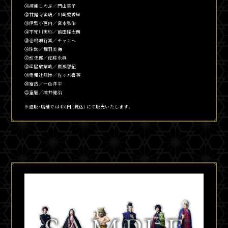
⑪胡蝶しのぶ／門山葉子
⑫甘露寺蜜璃／川崎愛香里
⑬伊黒小芭内／宮本弘佑
⑭不死川実弥／前田隆太朗
⑮悲鳴嶼行冥／チャンヘ
⑯珠世／舞羽美海
⑰
愈
史郎／佐藤永典
⑱産屋敷耀哉／廣瀬智紀
⑲鬼舞
辻󠄀
無惨／佐々木喜英
⑳獪岳／一色洋平
㉑童磨／浦井健治
※通販・店舗では451円（税込）にて販売いたします。