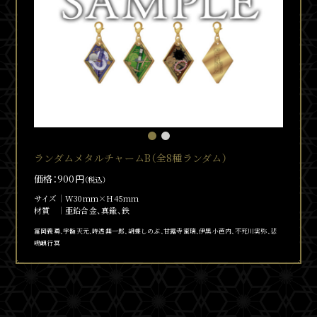
ランダムメタルチャームB（全8種ランダム）
価格：900円
（税込）
サイズ
W30mm×H45mm
材質
亜鉛合金、真鍮、鉄
冨岡義勇、宇髄天元、時透無一郎、胡蝶しのぶ、甘露寺蜜璃、伊黒小芭内、不死川実弥、悲
鳴嶼行冥