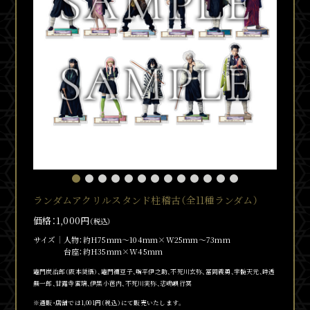
ランダムアクリルスタンド柱稽古（全11種ランダム）
価格：1,000円
（税込）
サイズ
人物：約H75mm～104mm×W25mm～73mm
台座：約H35mm×W45mm
竈門炭治郎（阪本奨悟）、竈門
禰
豆子、嘴平伊之助、不死川玄弥、冨岡義勇、宇髄天元、時透
無一郎、甘露寺蜜璃、伊黒小芭内、不死川実弥、悲鳴嶼行冥
※通販・店舗では1,001円（税込）にて販売いたします。