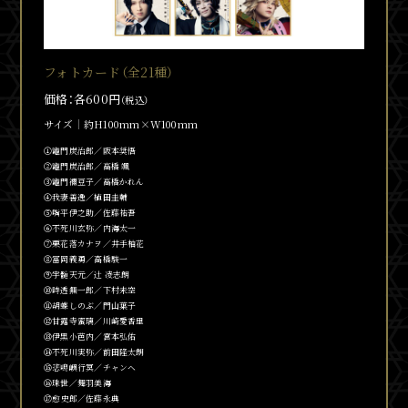
フォトカード（全21種）
価格：各600円
（税込）
サイズ
約H100mm×W100mm
①竈門炭治郎／阪本奨悟
②竈門炭治郎／髙橋 颯
③竈門
禰
豆子／髙橋かれん
④我妻善逸／植田圭輔
⑤嘴平伊之助／佐藤祐吾
⑥不死川玄弥／内海太一
⑦栗花落カナヲ／井手柚花
⑧冨岡義勇／高橋駿一
⑨宇髄天元／
辻󠄀
凌志朗
⑩時透無一郎／下村未空
⑪胡蝶しのぶ／門山葉子
⑫甘露寺蜜璃／川崎愛香里
⑬伊黒小芭内／宮本弘佑
⑭不死川実弥／前田隆太朗
⑮悲鳴嶼行冥／チャンヘ
⑯珠世／舞羽美海
⑰
愈
史郎／佐藤永典