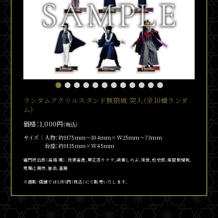
ランダムアクリルスタンド無限城 突入（全10種ランダ
ム）
価格：1,000円
（税込）
サイズ
人物：約H75mm～104mm×W25mm～73mm
台座：約H35mm×W45mm
竈門炭治郎（髙橋 颯）、我妻善逸、栗花落カナヲ、胡蝶しのぶ、珠世、
愈
史郎、産屋敷耀哉、
鬼舞
辻󠄀
無惨、獪岳、童磨
※通販・店舗では1,001円（税込）にて販売いたします。