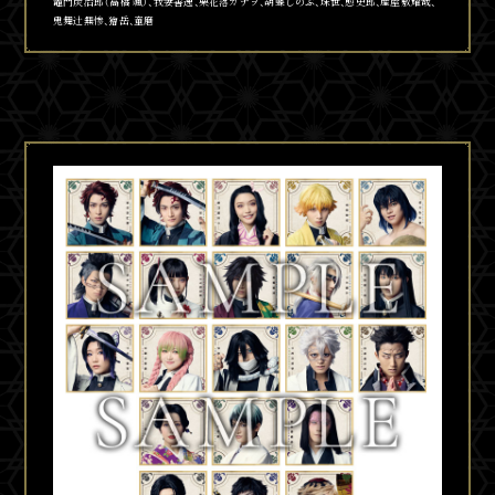
竈門炭治郎（髙橋 颯）、我妻善逸、栗花落カナヲ、胡蝶しのぶ、珠世、
愈
史郎、産屋敷耀哉、
鬼舞
辻󠄀
無惨、獪岳、童磨