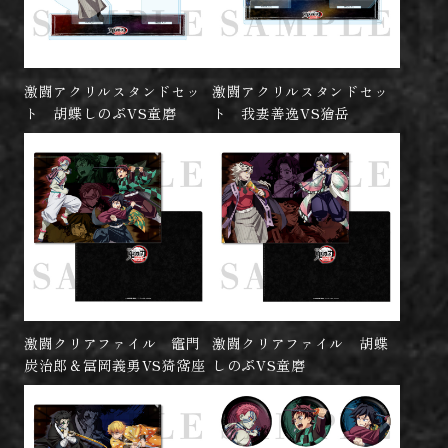
激闘アクリルスタンドセッ
激闘アクリルスタンドセッ
ト 胡蝶しのぶVS童磨
ト 我妻善逸VS獪岳
激闘クリアファイル 竈門
激闘クリアファイル 胡蝶
炭治郎＆冨岡義勇VS猗窩座
しのぶVS童磨