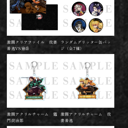
激闘クリアファイル 我妻
ランダムグリッター缶バッ
善逸VS獪岳
ジ（全7種）
激闘アクリルチャーム 竈
激闘アクリルチャーム 我
門炭治郎
妻善逸