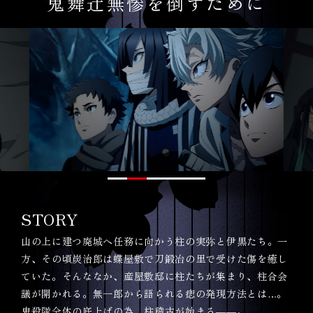
鬼舞辻󠄀無惨を倒すために
STORY
山の上に建つ廃城へ任務に向かう柱の実弥と伊黒たち。一
方、その頃炭治郎は蝶屋敷で刀鍛冶の里で受けた傷を癒し
ていた。そんななか、産屋敷邸に柱たちが集まり、柱合会
議が開かれる。無一郎から語られる痣の発現方法とは…。
鬼殺隊全体の底上げの為、柱稽古が始まる――。