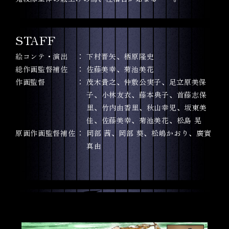
STAFF
絵コンテ・演出
下村晋矢、栖原隆史
総作画監督補佐
佐藤美幸、菊池美花
作画監督
茂木貴之、仲敷公実子、足立原美保
子、小林友衣、藤本典子、首藤志保
里、竹内由香里、秋山幸児、坂東美
佳、佐藤美幸、菊池美花、松島 晃
原画作画監督補佐
岡部 茜、岡部 葵、松嶋かおり、廣實
真由