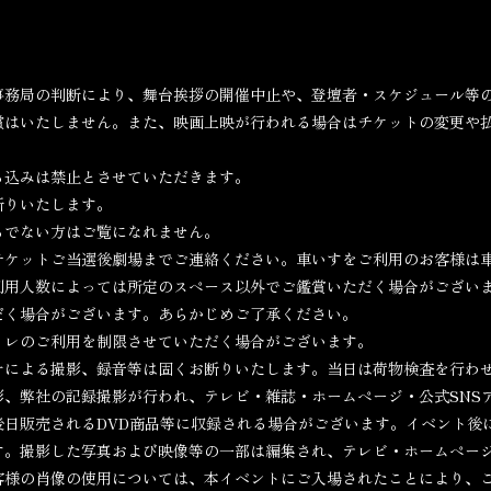
事務局の判断により、舞台挨拶の開催中止や、登壇者・スケジュール等
償はいたしません。また、映画上映が行われる場合はチケットの変更や
ち込みは禁止とさせていただきます。
断りいたします。
ちでない方はご覧になれません。
チケットご当選後劇場までご連絡ください。車いすをご利用のお客様は
利用人数によっては所定のスペース以外でご鑑賞いただく場合がござい
だく場合がございます。あらかじめご了承ください。
イレのご利用を制限させていただく場合がございます。
オによる撮影、録音等は固くお断りいたします。当日は荷物検査を行わ
影、弊社の記録撮影が行われ、テレビ・雑誌・ホームページ・公式SNS
後日販売されるDVD商品等に収録される場合がございます。イベント後
す。撮影した写真および映像等の一部は編集され、テレビ・ホームページ
客様の肖像の使用については、本イベントにご入場されたことにより、