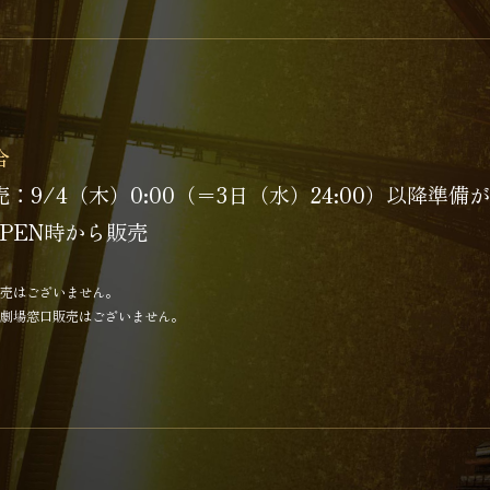
合
売：
9/4（木）0:00（＝3日（水）24:00）以降準
OPEN時から販売
売はございません。
劇場窓口販売はございません。