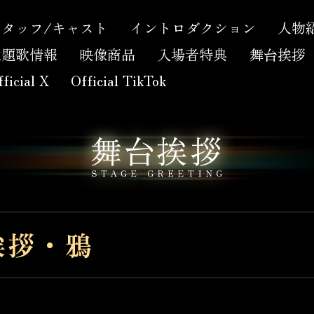
スタッフ/キャスト
イントロダクション
人物
主題歌情報
映像商品
入場者特典
舞台挨拶
ficial X
Official TikTok
挨拶・鴉