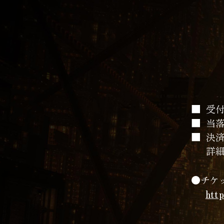
受
当落
決済
詳
チケ
htt