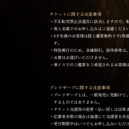
チケットに関する注意事項
・不正転売禁止法違反に該当しますので、
・他人名義でのお申し込みはご遠慮くださ
・3才未満のお客様は膝上鑑賞無料です(保
す。
・特別興行のため、各種割引、招待券等は
・お席はお選びいただけません。
・車イスでのご鑑賞をご希望されるお客様
プレリザーブに関する注意事項
・プレリザーブとは、一般発売に先駆けて
するものではありません。
・チケット当選後の変更・払い戻しは出来
・応募者多数の場合は抽選にて当選者を決
・受付期間中はいつでもお申し込みいただ