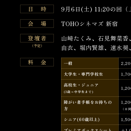
日
時
9月6日(土) 11:20の
会
場
TOHOシネマズ 新宿
登
壇
者
山崎たくみ、石見舞菜香
（予定）
由衣、堀内賢雄、速水奨
料
金
一般
2,2
大学生・専門学校生
1,7
高校生・ジュニア
1,2
(3歳～中学生まで)
障がい者手帳をお持ちの
1,2
方
（※
シニア(60歳以上)
1,5
プレミアボックスシート
＋1,