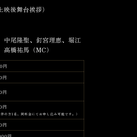
回（上映後舞台挨拶）
、中尾隆聖、釘宮理恵、堀江
、高橋祐馬（MC）
00円
00円
00円
00円
同伴の方1名、同料金にてお申し込み可能です。）
00円
000円