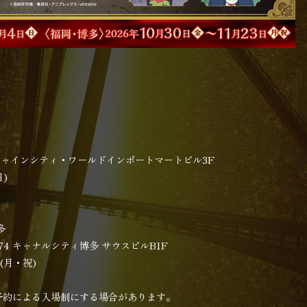
)
シャインシティ・ワールドインポートマートビル3F
日)
多
4 キャナルシティ博多 サウスビルB1F
(月・祝)
予約による入場制にする場合があります。