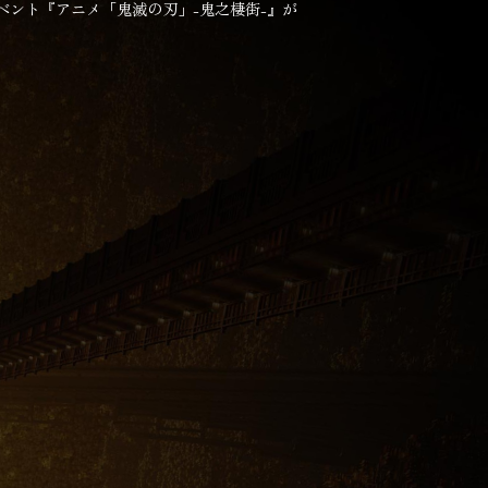
ベント『アニメ「鬼滅の刃」-鬼之棲街-』が