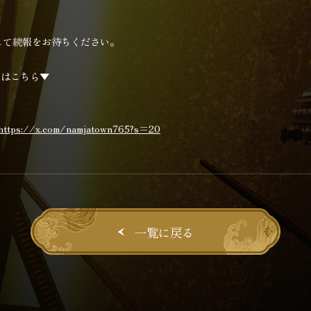
して続報をお待ちください。
てはこちら▼
https://x.com/namjatown765?s=20
一覧に戻る