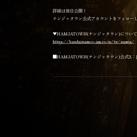
詳細は後日公開！
ナンジャタウン公式アカウントをフォロー
▼NAMJATOWN(ナンジャタウン)につい
https://bandainamco-am.co.jp/tp/namja/
■NAMJATOWN(ナンジャタウン)公式X：