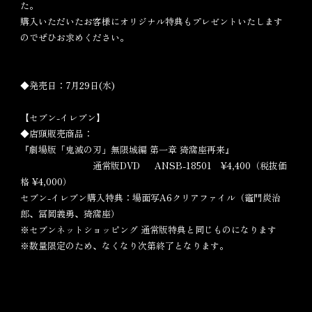
た。
購入いただいたお客様にオリジナル特典もプレゼントいたします
のでぜひお求めください。
◆発売日：7月29日(水)
【セブン-イレブン】
◆店頭販売商品：
『劇場版「鬼滅の刃」無限城編 第一章 猗窩座再来』
通常版DVD ANSB-18501 ¥4,400（税抜価
格 ¥4,000）
セブン-イレブン購入特典：場面写A6クリアファイル（竈門炭治
郎、冨岡義勇、猗窩座）
※セブンネットショッピング 通常版特典と同じものになります
※数量限定のため、なくなり次第終了となります。