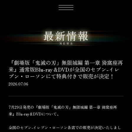
『劇場版「鬼滅の刃」無限城編 第一章 猗窩座再
来』通常版Blu-ray＆DVDが全国のセブン-イレ
ブン・ローソンにて特典付きで販売が決定！
2026.07.06
7月29日発売の『劇場版「鬼滅の刃」無限城編 第一章 猗窩座再
来』Blu-ray＆DVDについて、
全国のセブン-イレブン・ローソン各店での販売が決定いたしまし