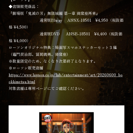
◆店頭販売商品：
『劇場版「鬼滅の刃」無限城編 第一章 猗窩座再来』
通常版Blu-ay ANSX-18501 ¥4,950（税抜価
格 ¥4,500）
通常版DVD ANSB-18501 ¥4,400（税抜価
格 ¥4,000）
ローソンオリジナル特典：場面写スマホステッカーセット３種
（竈門炭治郎、冨岡義勇、猗窩座）
※数量限定のため、なくなり次第終了となります。
※ローソン販売店舗
https://www.lawson.co.jp/lab/entertainment/art/20260600_bo
okkimetsu.html
対象店舗は専用ページにてご確認ください。