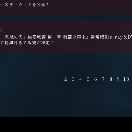
バースデーカードを公開！
06
「鬼滅の刃」無限城編 第一章 猗窩座再来』通常版Blu-ray＆
にて特典付きで販売が決定！
1
2
3
4
5
6
7
8
9
10