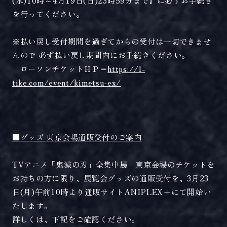
を行ってください｡
※払い戻し受付期間を過ぎてからの受付は一切できませ
んので 必ず払い戻し期間内にお手続きください｡
ローソンチケットＨＰ＝
https://l-
tike.com/event/kimetsu-ex/
■グッズ 東京会場通販受付のご案内
TVアニメ「鬼滅の刃」全集中展 東京会場のチケットを
お持ちの方に限り、展覧会グッズの通販受付を、3月23
日(月)午前10時より通販サイトANIPLEX＋にて開始い
たします。
詳しくは、下記をご確認ください。