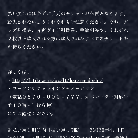
払い戻しには必ずお手元のチケットが必要となります。
紛失されないようくれぐれもご注意ください。なお、グ
ッズ引換券、音声ガイド引換券、手数料券や、それぞれ
２枚以上購入された方は購入されたすべてのチケットを
お持ちください。
詳しくは、
・
http://l-tike.com/oc/lt/haraimodoshi/
・ローソンチケットインフォメーション
（電話０５７０－０００－７７７、オペレーター対応午
前１０時～午後６時）
にてご確認ください。
※払い戻し期間内【払い戻し期間 22020年4月1日
(水)10時～4月19日(日)23時59分まで】に必ずお手続き