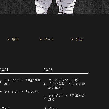
は
原作
ゲーム
舞台
2021
2023
テレビアニメ「無限列車
ワールドツアー上映
編」
「上弦集結、そして刀鍛
冶の里へ」
テレビアニメ「遊郭編」
テレビアニメ「刀鍛冶の
里編」
2026
イベント