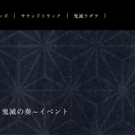
ッズ
サウンドトラック
鬼滅ラヂヲ
～鬼滅の奏～イベント