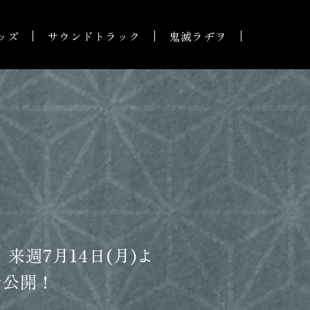
ッズ
サウンドトラック
鬼滅ラヂヲ
来週7月14日(月)よ
を公開！