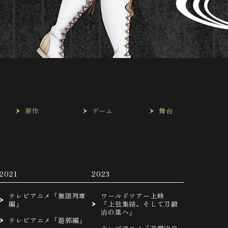
は
原作
ゲーム
舞台
2021
2023
テレビアニメ「無限列車
ワールドツアー上映
編」
「上弦集結、そして刀鍛
冶の里へ」
テレビアニメ「遊郭編」