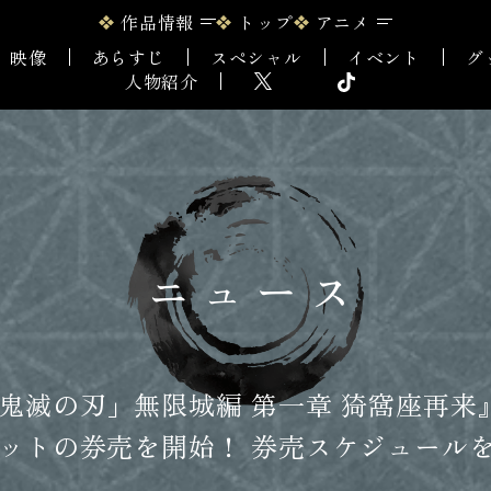
作品情報
トップ
アニメ
映像
あらすじ
スペシャル
イベント
グ
人物紹介
ニュース
鬼滅の刃」無限城編 第一章 猗窩座再来』
ットの券売を開始！ 券売スケジュール