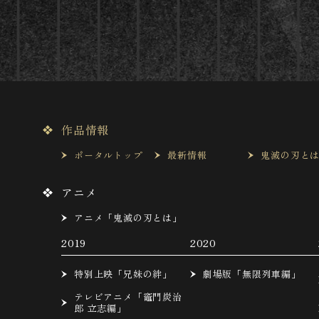
作品情報
ポータルトップ
最新情報
鬼滅の刃と
アニメ
アニメ「鬼滅の刃とは」
2019
2020
特別上映「兄妹の絆」
劇場版「無限列車編」
テレビアニメ「竈門炭治
郎 立志編」