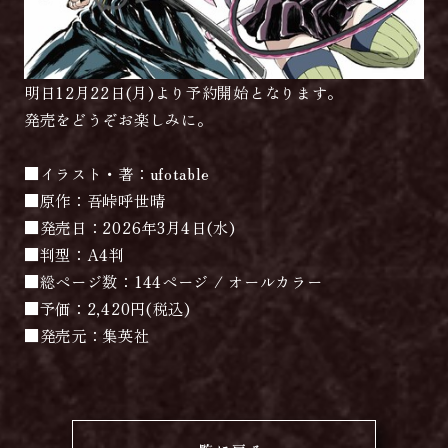
明日12月22日(月)より予約開始となります。
発売をどうぞお楽しみに。
■イラスト・著：ufotable
■原作：吾峠呼世晴
■発売日：2026年3月4日(水)
■判型：A4判
■総ページ数：144ページ / オールカラー
■予価：2,420円(税込)
■発売元：集英社