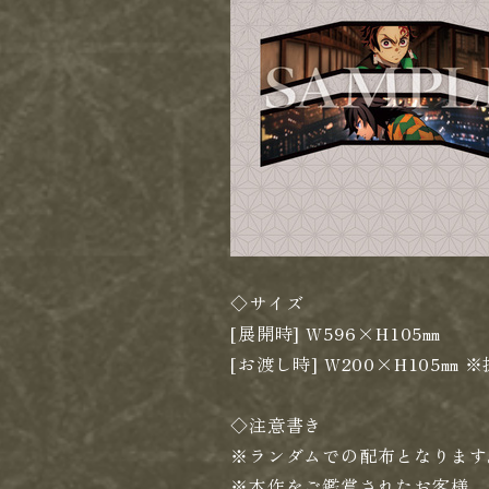
◇サイズ
[展開時] W596×H105㎜
[お渡し時] W200×H105
◇注意書き
※ランダムでの配布となります
※本作をご鑑賞されたお客様、