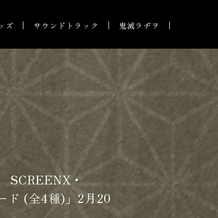
ッズ
サウンドトラック
鬼滅ラヂヲ
SCREENX・
ド (全4種)」2月20