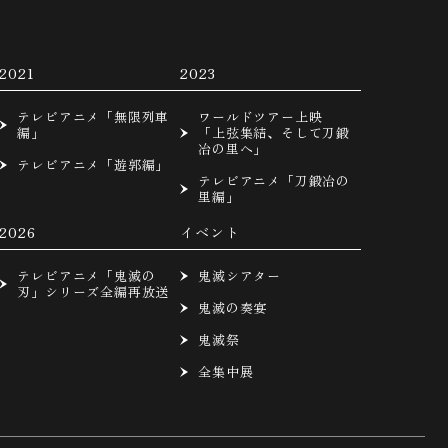
2021
2023
テレビアニメ「無限列車
ワールドツアー上映
編」
「上弦集結、そして刀鍛
冶の里へ」
テレビアニメ「遊郭編」
テレビアニメ「刀鍛冶の
里編」
2026
イベント
テレビアニメ「鬼滅の
鬼滅シアター
刃」シリーズ全編再放送
鬼滅の奏宴
鬼滅祭
全集中展