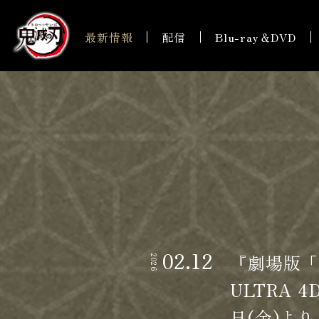
最新情報
配信
Blu-ray＆DVD
02.12
『劇場版「
2026
ULTRA 
日(金)よ