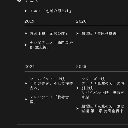
アニメ
アニメ「鬼滅の刃とは」
2019
2020
特別上映「兄妹の絆」
劇場版「無限列車編」
テレビアニメ「竈門炭治
郎 立志編」
2024
2025
ワールドツアー上映
シリーズ上映
「絆の奇跡、そして柱稽
アニメ「鬼滅の刃」の特
古へ」
別上映・
リバイバル上映 無限列
テレビアニメ「柱稽古
車編
編」
劇場版「鬼滅の刃」無限
城編 第一章 猗窩座再来