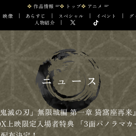
作品情報
トップ
アニメ
映像
あらすじ
スペシャル
イベント
グ
人物紹介
ニュース
鬼滅の刃」無限城編 第一章 猗窩座再来』 
4DX上映限定入場者特典 「3面パノラマカー
り 配布決定！