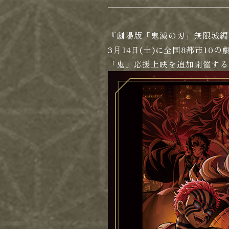
『劇場版「鬼滅の刃」無限城編
3月14日(土)に全国8都市10
「鬼」応援上映を追加開催する