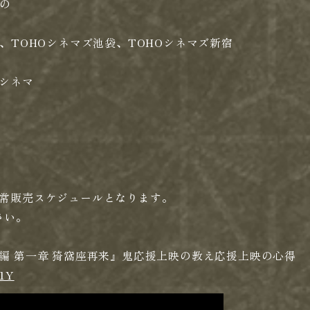
きの
、TOHOシネマズ池袋、TOHOシネマズ新宿
シネマ
常販売スケジュールとなります。
さい。
編 第一章 猗窩座再来』鬼応援上映の教え
応援上映の心得
k1Y