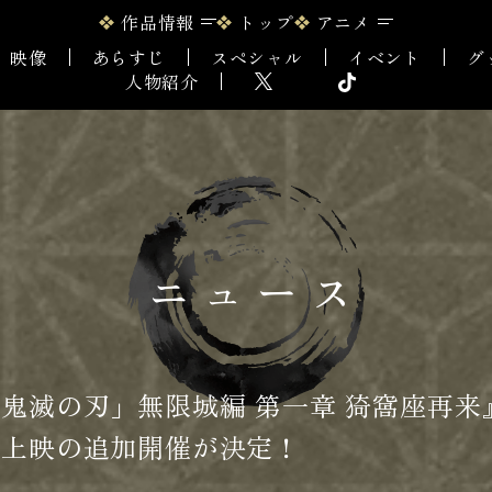
作品情報
トップ
アニメ
映像
あらすじ
スペシャル
イベント
グ
人物紹介
ニュース
鬼滅の刃」無限城編 第一章 猗窩座再来』
援上映の追加開催が決定！