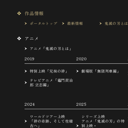
作品情報
ポータルトップ
最新情報
鬼滅の刃と
アニメ
アニメ「鬼滅の刃とは」
2019
2020
特別上映「兄妹の絆」
劇場版「無限列車編」
テレビアニメ「竈門炭治
郎 立志編」
2024
2025
ワールドツアー上映
シリーズ上映
「絆の奇跡、そして柱稽
アニメ「鬼滅の刃」の特
古へ」
別上映・