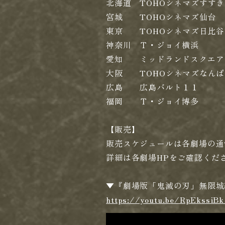
北海道 TOHOシネマズすす
宮城 TOHOシネマズ仙台
東京 TOHOシネマズ日比谷
神奈川 Ｔ・ジョイ横浜
愛知 ミッドランドスクエア
大阪 TOHOシネマズなんば
広島 広島バルト１１
福岡 Ｔ・ジョイ博多
【販売】
販売スケジュールは各劇場の通
詳細は各劇場HPをご確認くだ
▼『劇場版「鬼滅の刃」無限城
https://youtu.be/RpEkssiB