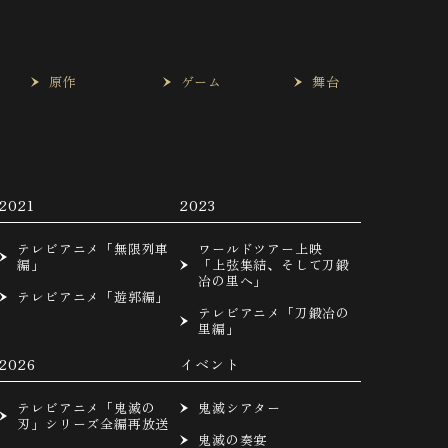
は
原作
ゲーム
舞台
2021
2023
テレビアニメ「無限列車
ワールドツアー上映
編」
「上弦集結、そして刀鍛
冶の里へ」
テレビアニメ「遊郭編」
テレビアニメ「刀鍛冶の
里編」
2026
イベント
テレビアニメ「鬼滅の
鬼滅シアター
刃」シリーズ全編再放送
鬼滅の奏宴