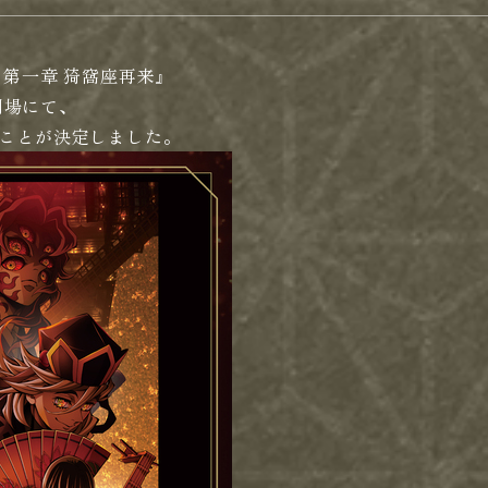
 第一章 猗窩座再来』
の劇場にて、
ことが決定しました。