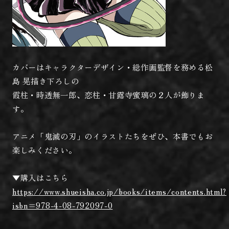
カバーはキャラクターデザイン・総作画監督を務める松
島 晃描き下ろしの
霞柱・時透無一郎、恋柱・甘露寺蜜璃の２人が飾りま
す。
アニメ「鬼滅の刃」のイラストたちをぜひ、本書でもお
楽しみください。
▼購入はこちら
https://www.shueisha.co.jp/books/items/contents.html?
isbn=978-4-08-792097-0