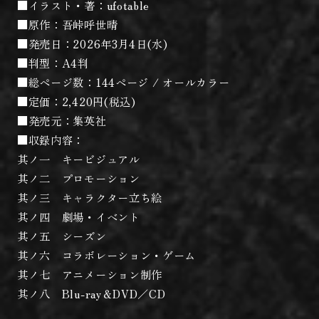
■イラスト・著：ufotable
■原作：吾峠呼世晴
■発売日：2026年3月4日(水)
■判型：A4判
■総ページ数：144ページ / オールカラー
■定価：2,420円(税込)
■発売元：集英社
■収録内容：
其ノ一 キービジュアル
其ノ二 プロモーション
其ノ三 キャラクター立ち絵
其ノ四 劇場・イベント
其ノ五 シーズン
其ノ六 コラボレーション・ゲーム
其ノ七 アニメーション制作
其ノ八 Blu-ray＆DVD／CD