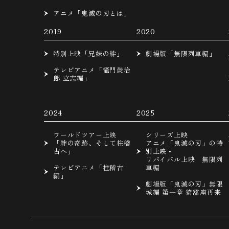
アニメ「鬼滅の刃とは」
2019
2020
特別上映「兄妹の絆」
劇場版「無限列車編」
テレビアニメ「竈門炭治
郎 立志編」
2024
2025
ワールドツアー上映
シリーズ上映
「絆の奇跡、そして柱稽
アニメ「鬼滅の刃」の特
古へ」
別上映・
リバイバル上映 無限列
テレビアニメ「柱稽古
車編
編」
劇場版「鬼滅の刃」無限
城編 第一章 猗窩座再来