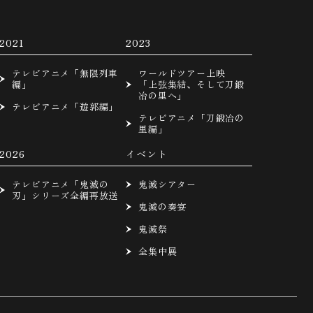
2021
2023
テレビアニメ「無限列車
ワールドツアー上映
編」
「上弦集結、そして刀鍛
冶の里へ」
テレビアニメ「遊郭編」
テレビアニメ「刀鍛冶の
里編」
2026
イベント
テレビアニメ「鬼滅の
鬼滅シアター
刃」シリーズ全編再放送
鬼滅の奏宴
鬼滅祭
全集中展