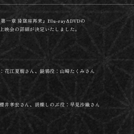
一章 猗窩座再来』Blu-ray&DVDの
上映会の詳細が決定いたしました。
：花江夏樹さん、鎹鴉役：山崎たくみさん
櫻井孝宏さん、胡蝶しのぶ役：早見沙織さん