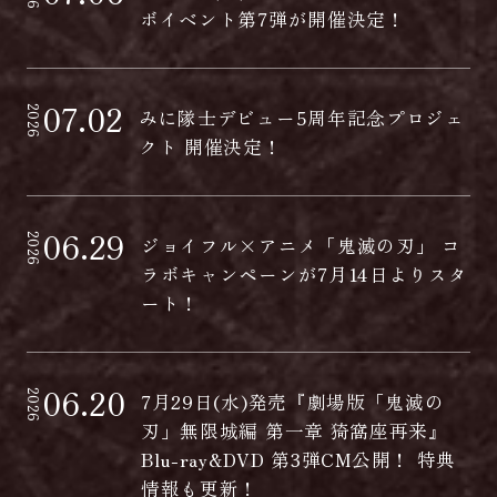
ボイベント第7弾が開催決定！
07.02
2026
みに隊士デビュー5周年記念プロジェ
クト 開催決定！
06.29
2026
ジョイフル×アニメ「鬼滅の刃」 コ
ラボキャンペーンが7月14日よりスタ
ート！
06.20
2026
7月29日(水)発売『劇場版「鬼滅の
刃」無限城編 第一章 猗窩座再来』
Blu-ray&DVD 第3弾CM公開！ 特典
情報も更新！