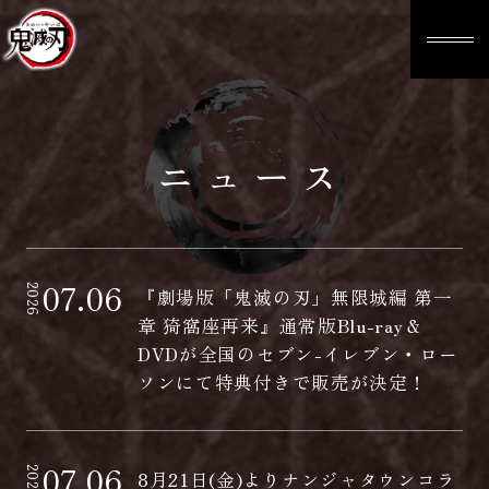
ニュース
07.06
2026
『劇場版「鬼滅の刃」無限城編 第一
章 猗窩座再来』通常版Blu-ray＆
DVDが全国のセブン-イレブン・ロー
ソンにて特典付きで販売が決定！
07.06
2026
8月21日(金)よりナンジャタウンコラ