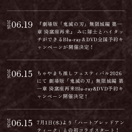
06.19
2026
『劇場版「鬼滅の刃」無限城編 第一
章 猗窩座再来』 みに隊士とハイタッ
チができるBlu-ray＆DVD全国予約キ
ャンペーンが開催決定！
06.15
2026
ちゃやまち推しフェスティバル2026
にて 劇場版「鬼滅の刃」無限城編 第
一章 猗窩座再来Blu-ray&DVD予約キ
ャンペーン開催決定！
06.15
2026
7月1日(水)より「ハートブレッドアン
ティーク」との初コラボスタート！