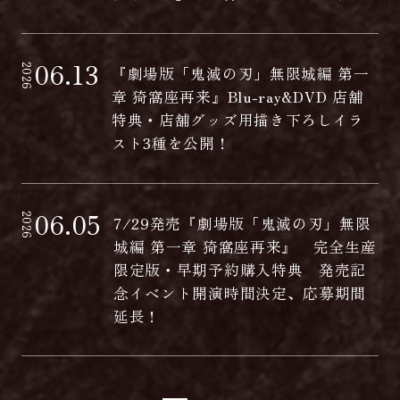
06.13
2026
『劇場版「鬼滅の刃」無限城編 第一
章 猗窩座再来』Blu-ray&DVD 店舗
特典・店舗グッズ用描き下ろしイラ
スト3種を公開！
06.05
2026
7/29発売『劇場版「鬼滅の刃」無限
城編 第一章 猗窩座再来』 完全生産
限定版・早期予約購入特典 発売記
念イベント開演時間決定、応募期間
延長！