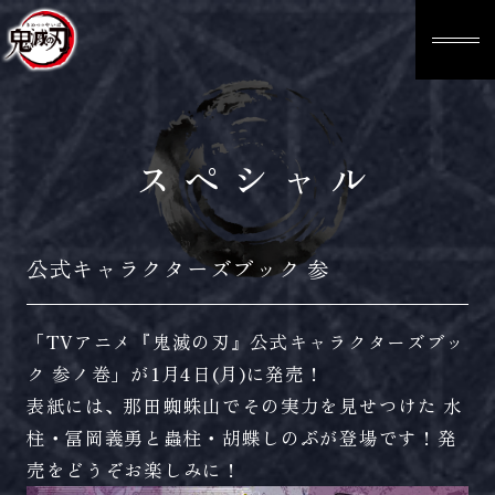
スペシャル
公式キャラクターズブック 参
「TVアニメ『鬼滅の刃』公式キャラクターズブッ
ク 参ノ巻」が1月4日(月)に発売！
表紙には、那田蜘蛛山でその実力を見せつけた 水
柱・冨岡義勇と蟲柱・胡蝶しのぶが登場です！発
売をどうぞお楽しみに！