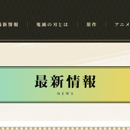
最新情報
鬼滅の刃とは
原作
アニ