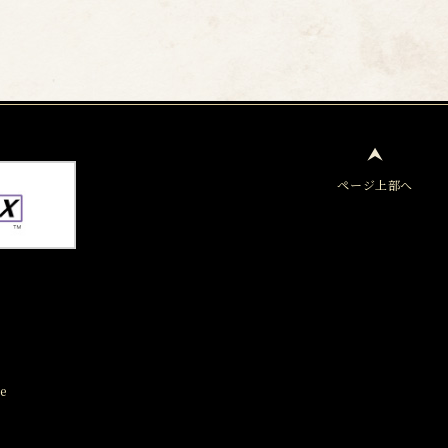
ページ上部へ
e