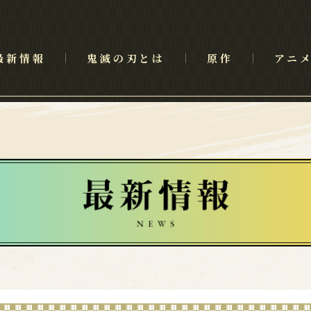
最新情報
鬼滅の刃とは
原作
アニ