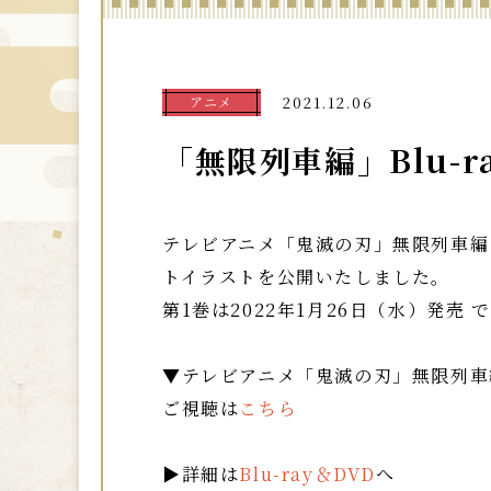
アニメ
2021.12.06
「無限列車編」Blu-
テレビアニメ「鬼滅の刃」無限列車編 
トイラストを公開いたしました。
第1巻は2022年1月26日（水）発売
▼
テレビアニメ「鬼滅の刃」無限列車編B
ご視聴は
こちら
▶詳細は
Blu-ray＆DVD
へ