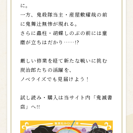
に。
一方、鬼殺隊当主・産屋敷耀哉の前
に鬼舞辻󠄀無惨が現れる。
さらに蟲柱・胡蝶しのぶの前には童
磨が立ちはだかり……!?
厳しい修業を経て新たな戦いに挑む
炭治郎たちの活躍を、
ノベライズでも見届けよう！
試し読み・購入は当サイト内「鬼滅書
店」へ!!