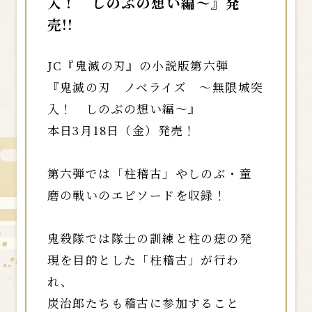
入！ しのぶの想い編〜』発
売!!
JC『鬼滅の刃』の小説版第六弾
『鬼滅の刃 ノベライズ 〜無限城突
入！ しのぶの想い編〜』
本日3月18日（金）発売！
第六弾では「柱稽古」やしのぶ・童
磨の戦いのエピソードを収録！
鬼殺隊では隊士の訓練と柱の痣の発
現を目的とした「柱稽古」が行わ
れ、
炭治郎たちも稽古に参加すること