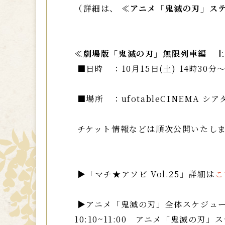
（詳細は、
≪アニメ「鬼滅の刃」ステ
≪劇場版「鬼滅の刃」無限列車編 
■日時 ：10月15日(土) 14時30分
■場所 ：ufotableCINEMA シ
チケット情報などは順次公開いたし
▶「マチ★アソビ Vol.25」詳細は
こ
▶アニメ「鬼滅の刃」全体スケジュ
10:10~11:00 アニメ「鬼滅の