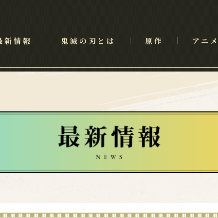
最新情報
鬼滅の刃とは
原作
アニ