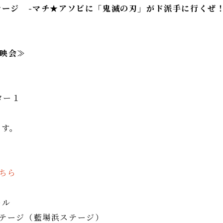
ージ -マチ★アソビに「鬼滅の刃」がド派手に行くぜ
上映会≫
～
アター１
ます。
ちら
ール
刃」ステージ（藍場浜ステージ）